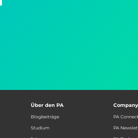
m
Über den PA
Compan
Blogbeiträge
PA Connec
Studium
PA Newslet