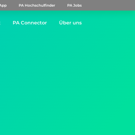
App
PA Hochschulfinder
PA Jobs
t
PA Connector
Über uns