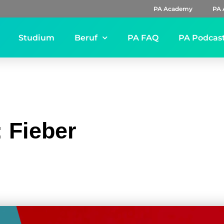
PA Academy
PA 
Studium
Beruf
PA FAQ
PA Podcas
 Fieber