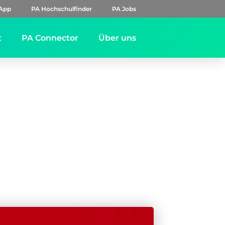
App
PA Hochschulfinder
PA Jobs
t
PA Connector
Über uns