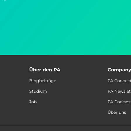
Über den PA
Compan
Blogbeiträge
PA Connec
Studium
PA Newslet
Job
PA Podcas
Über uns