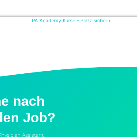
he nach
den Job?
hysician Assistant