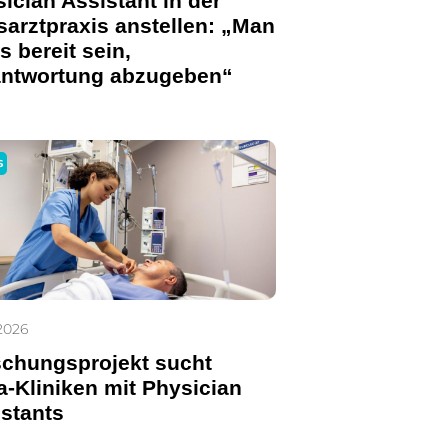
ician Assistant in der
arztpraxis anstellen: „Man
 bereit sein,
antwortung abzugeben“
S
2026
schungsprojekt sucht
-Kliniken mit Physician
stants