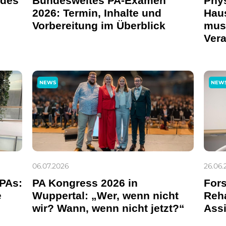
 des
Bundesweites PA-Examen
Phys
2026: Termin, Inhalte und
Haus
Vorbereitung im Überblick
muss
Ver
NEWS
NEW
06.07.2026
26.06.
 PAs:
PA Kongress 2026 in
For
e
Wuppertal: „Wer, wenn nicht
Reha
wir? Wann, wenn nicht jetzt?“
Assi