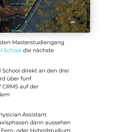
sten Masterstudiengang
l School
die nächste
 School direkt an den drei
d über fünf
f CRMS auf der
 dem
hysician Assistant
raxisphasen dann aussehen
-, Fern- oder Hybridstudium