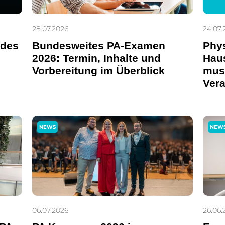
28.07.2026
24.07.
 des
Bundesweites PA-Examen
Phys
2026: Termin, Inhalte und
Haus
Vorbereitung im Überblick
muss
Ver
NEWS
NEW
06.07.2026
26.06.