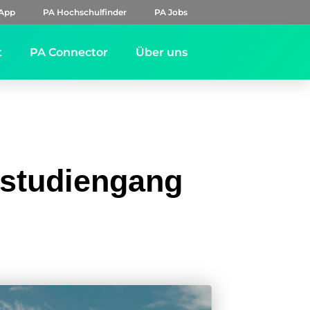
App
PA Hochschulfinder
PA Jobs
t
PA Connector
Über uns
rstudiengang