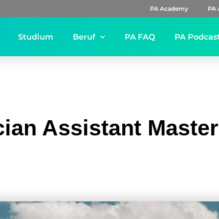
PA Academy
PA 
Studium
Beruf
PA FAQ
PA Podcas
ian Assistant Maste