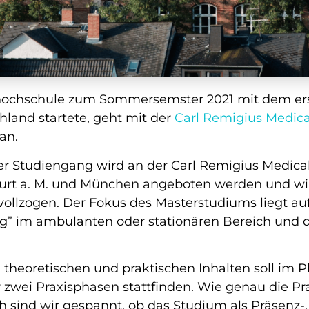
hochschule zum Sommersemster 2021 mit dem er
hland startete, geht mit der
Carl Remigius Medica
 an.
er Studiengang wird an der Carl Remigius Medical
urt a. M. und München angeboten werden und wir
ollzogen. Der Fokus des Masterstudiums liegt au
g” im ambulanten oder stationären Bereich und
theoretischen und praktischen Inhalten soll im P
 zwei Praxisphasen stattfinden. Wie genau die P
ch sind wir gespannt, ob das Studium als Präsenz