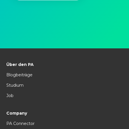
Über den PA
Blogbeiträge
Studium
Job
Company
PA Connector