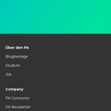
Über den PA
Blogbeiträge
Studium
Job
Company
PA Connector
PA Newsletter