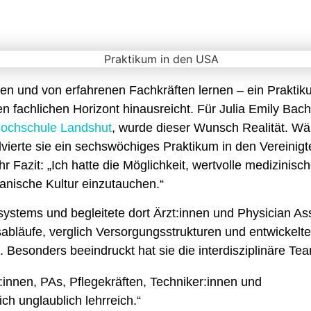
en und von erfahrenen Fachkräften lernen – ein Praktik
en fachlichen Horizont hinausreicht. Für Julia Emily Bac
ochschule Landshut
, wurde dieser Wunsch Realität. W
vierte sie ein sechswöchiges Praktikum in den Vereinig
 Fazit: „Ich hatte die Möglichkeit, wertvolle medizinisc
anische Kultur einzutauchen.“
ystems und begleitete dort Ärzt:innen und Physician Ass
läufe, verglich Versorgungsstrukturen und entwickelte 
Besonders beeindruckt hat sie die interdisziplinäre Tea
innen, PAs, Pflegekräften, Techniker:innen und
h unglaublich lehrreich.“