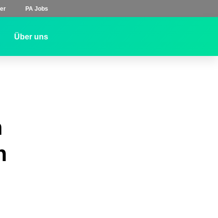
er
PA Jobs
Über uns
n
n