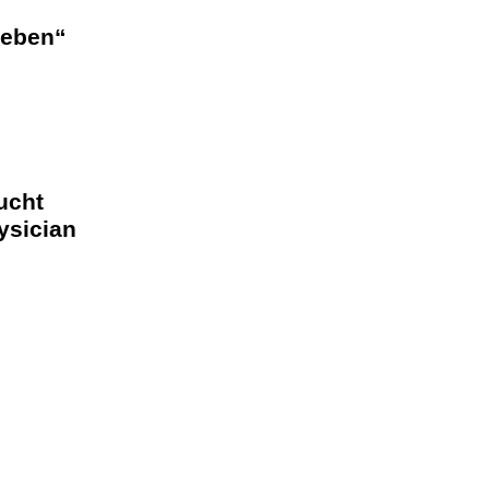
geben“
ucht
ysician