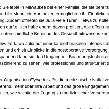
 Sie lebte in Milwaukee bei einer Familie, die sie bereit
und ihr Mann, ein Apotheker, ermöglichten ihr Einblicke 
ng. Zudem öffneten sie Julia viele Türen – etwa zu Kolle
n durfte. „Ich habe enorm davon profitiert, wie offen und
ele unterschiedliche Bereiche des Gesundheitswesens ken
w York, wo Julia auf einer kardiothorakalen Intensivsta
n und erhielt Einblicke in die postoperative Versorgung
spannend fand sie den Umgang mit Beatmungstechniken
aszinierend zu sehen, wie professionell und strukturiert
er Organisation
Flying for Life
, die medizinische Notfallv
ierend, mehr über ihre Arbeit und das große Engagement
lich, wie wichtig der Zugang zu medizinischer Versorgun