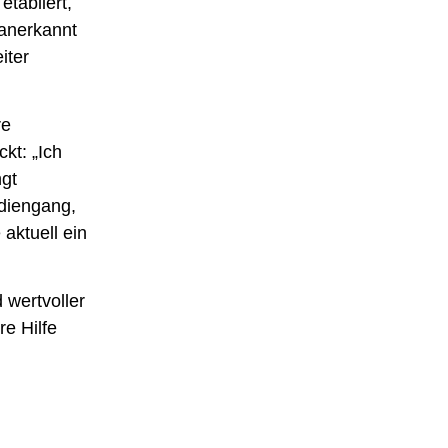
etabliert,
 anerkannt
iter
re
kt: „Ich
ngt
udiengang,
aktuell ein
 wertvoller
e Hilfe