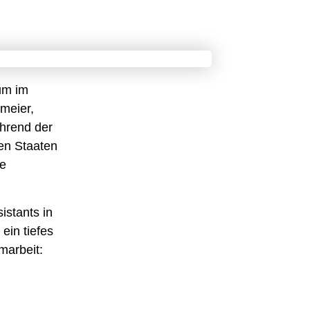
um im
hmeier,
ährend der
ten Staaten
he
istants in
ein tiefes
marbeit: