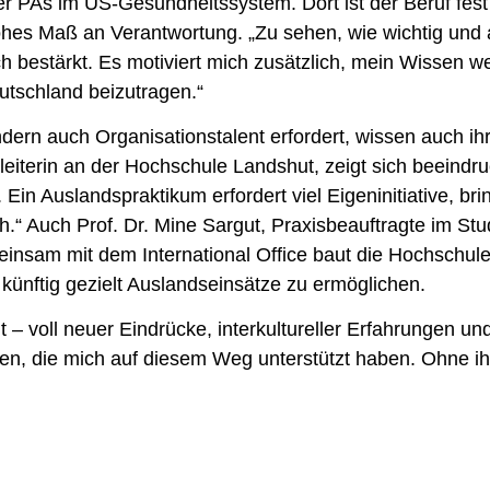
er PAs im US-Gesundheitssystem. Dort ist der Beruf fest 
hes Maß an Verantwortung. „Zu sehen, wie wichtig und
bestärkt. Es motiviert mich zusätzlich, mein Wissen we
utschland beizutragen.“
dern auch Organisationstalent erfordert, wissen auch ih
eiterin an der Hochschule Landshut, zeigt sich beeindruc
 Ein Auslandspraktikum erfordert viel Eigeninitiative, bri
h.“ Auch Prof. Dr. Mine Sargut, Praxisbeauftragte im St
insam mit dem International Office baut die Hochschule 
künftig gezielt Auslandseinsätze zu ermöglichen.
t – voll neuer Eindrücke, interkultureller Erfahrungen und
en, die mich auf diesem Weg unterstützt haben. Ohne ihr