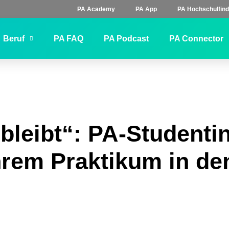
PA Academy
PA App
PA Hochschulfind
Beruf
PA FAQ
PA Podcast
PA Connector
 bleibt“: PA-Studenti
ihrem Praktikum in de