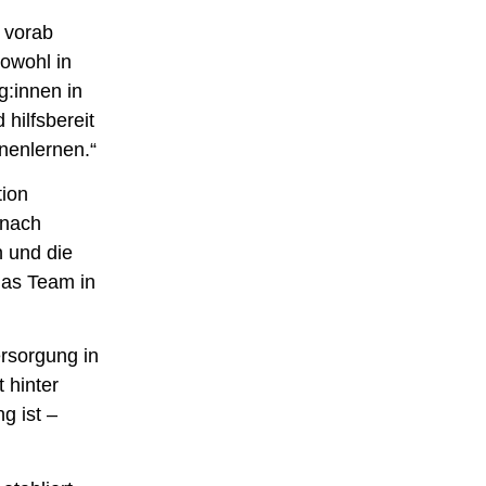
s vorab
sowohl in
g:innen in
 hilfsbereit
nenlernen.“
tion
 nach
 und die
 das Team in
ersorgung in
 hinter
g ist –