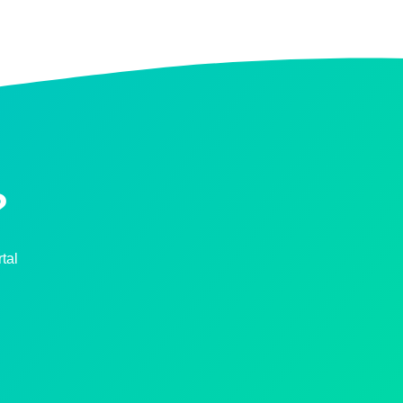
?
tal