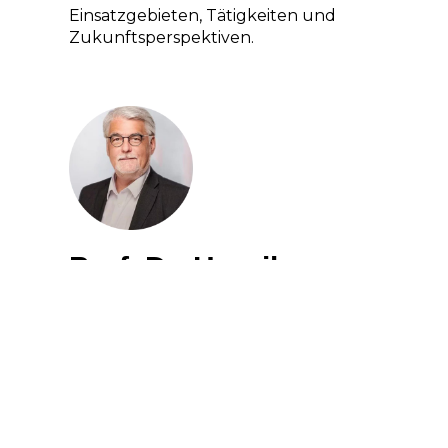
Einsatzgebieten, Tätigkeiten und
Zukunftsperspektiven.
Prof. Dr. Henrik
Herrmann
Studiengangsleiter, Physician Assistant –
Ambulante Versorgung, M. Sc.
Prof. Herrmann ist Präsident der
Ärztekammer Schleswig-Holstein und
Facharzt für Innere Medizin. Auf dem