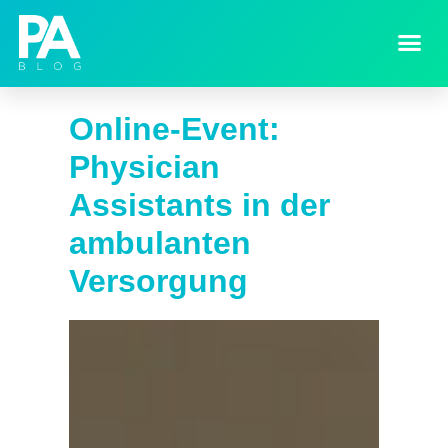
Online-Event:
Physician
Assistants in der
ambulanten
Versorgung