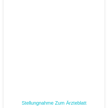
Stellungnahme Zum Ärzteblatt
Artikel
PA Blog
Januar 29, 2022
Gastbeiträge