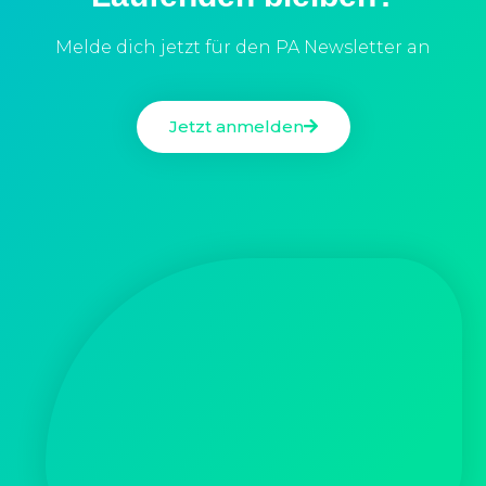
© 2026 - PA Blog | Alle Rechte vorbehalten
The PA Company
PA Hochschulfinder
PA Jobs
PA Academy
Cookie Consent Banner von Real Cookie Banner