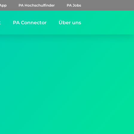
App
PA Hochschulfinder
PA Jobs
t
PA Connector
Über uns