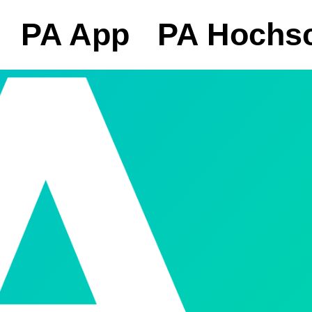
PA App
PA Hochsc