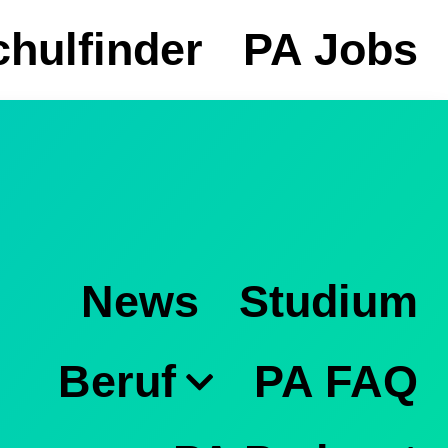
hulfinder
PA Jobs
News
Studium
Beruf
PA FAQ