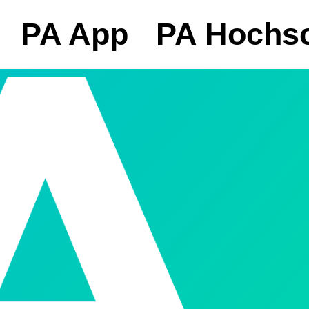
PA App
PA Hochsc