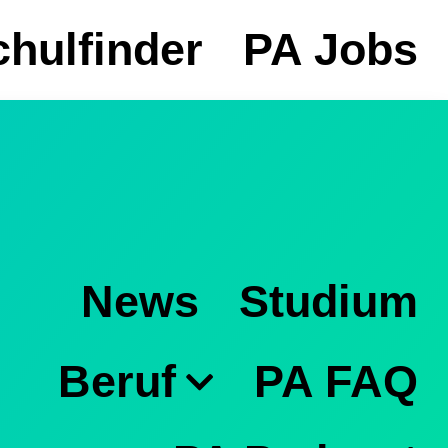
hulfinder
PA Jobs
News
Studium
Beruf
PA FAQ